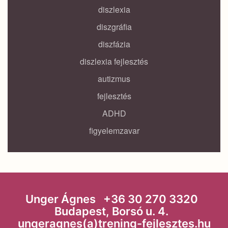
diszlexia
diszgráfia
diszfázia
diszlexia fejlesztés
autizmus
fejlesztés
ADHD
figyelemzavar
Unger Ágnes +36 30 270 3320
Budapest, Borsó u. 4.
ungeragnes(a)trening-fejlesztes.hu