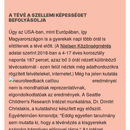
A TÉVÉ A SZELLEMI KÉPESSÉGET
BEFOLYÁSOLJA
Úgy az USA-ban, mint Európában, így
Magyarországon is a gyerekek napi több órát is
eltöltenek a tévé előtt. (A
Nielsen Közönségmérés
adatai szerint 2018-ban a 4-17 éves korosztály
naponta 187 percet, azaz bő 3 órát nézett különböző
tévécsatornát - ezen felül néztek még adathordozókra
rögzített felvételeket, internetet.) Még ha jelen
kutatás
eredményei
nem is mondhatóak reprezentatívnak,
elgondolkodtatóak az eredmények. A Seattle
Children's Research Intézet munkatársa, Dr. Dimitri
Christakis, a kutatáshoz készített egy előszót.
Egyértelműen kimondja: "Eddig egyetlen tanulmány
sem mutatta ki, hogy a tévénézés a kisgyerekek
számára bármilyen előnnyel járna." Az intézet