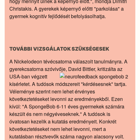
hogy mennyit ülnek a képernyő előtt.", mondja Dimitri
Christakis. A gyerekek képernyő előtti "parkolása" a
gyermek kognitív fejlődését befolyásolhatja.
TOVÁBBI VIZSGÁLATOK SZÜKSÉGESEK
A Nickelodeon tévécsatorna válaszolt tanulmányra. A
gyerekcsatorna szóvivője, David Bittler, kritizálta az
USA-ban végzett
kísérletet. A tudósok módszereit "kérdésesnek" tartja.
Véleménye szerint nem lehet érvényes
következtetéseket levonni az eredményekből. Ezen
kívül: "A SpongeBob 6-11 éves gyermekek számára
készült és nem négyéveseknek." A tudósok is
óvatosan kezelik a kutatás eredményeit. Konkrét
következtetéseket nem lehet levonni, mert a
kutatásban résztvevők száma nagyon alacsony volt.