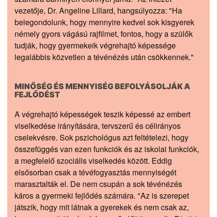
vezetője, Dr. Angeline Lillard, hangsúlyozza: "Ha
belegondolunk, hogy mennyire kedvel sok kisgyerek
némely gyors vágású rajfilmet, fontos, hogy a szülők
tudják, hogy gyermekeik végrehajtó képessége
legalábbis közvetlen a tévénézés után csökkennek."
MINŐSÉG ÉS MENNYISÉG BEFOLYÁSOLJÁK A
FEJLŐDÉST
A végrehajtó képességek teszik képessé az embert
viselkedése irányítására, tervszerű és célirányos
cselekvésre. Sok pszichológus azt feltételezi, hogy
összefüggés van ezen funkciók és az iskolai funkciók,
a megfelelő szociális viselkedés között. Eddig
elsősorban csak a tévéfogyasztás mennyiségét
marasztalták el. De nem csupán a sok tévénézés
káros a gyermeki fejlődés számára. "Az is szerepet
játszik, hogy mit látnak a gyerekek és nem csak az,