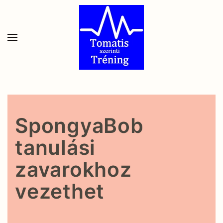
Skip to main content
SpongyaBob
tanulási
zavarokhoz
vezethet