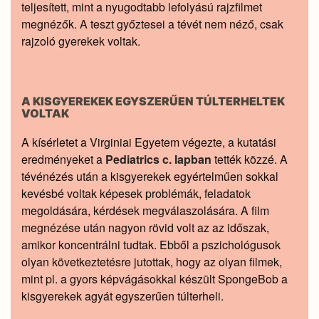
teljesített, mint a nyugodtabb lefolyású rajzfilmet
megnézők. A teszt győztesei a tévét nem néző, csak
rajzoló gyerekek voltak.
A KISGYEREKEK EGYSZERŰEN TÚLTERHELTEK
VOLTAK
A kísérletet a Virginiai Egyetem végezte, a kutatási
eredményeket a
Pediatrics c. lapban
tették közzé. A
tévénézés után a kisgyerekek egyértelműen sokkal
kevésbé voltak képesek problémák, feladatok
megoldására, kérdések megválaszolására. A film
megnézése után nagyon rövid volt az az időszak,
amikor koncentrálni tudtak. Ebből a pszichológusok
olyan következtetésre jutottak, hogy az olyan filmek,
mint pl. a gyors képvágásokkal készült SpongeBob a
kisgyerekek agyát egyszerűen túlterheli.