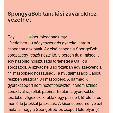
SpongyaBob tanulási zavarokhoz
vezethet
Egy
kísérletben 60 négyesztendős gyereket három
csoportba osztottak. Az első csoport a SpongeBob
sorozat egy részét nézte kb. 9 percen át, a második
egy hasonló hosszúságú történetet a Caillou
sorozatból. A szivacsfejű sorozatban egy szekvencia
11 másodperc hosszúságú, a nyugalmasabb Caillou
részben átlagban 34 másodperc. A harmadik
gyerekcsoport nem nézett televíziót, hanem színes
ceruzával rajzoltak papírra. Ezután a gyerekekkel
teszteket végeztek: kiraktak egy puzzle-t, türelem- és
memória játékkal játszottak. A kísérlet eredménye azt
mutatta, hogy a SpongeBob-os csoport fele olyan jól