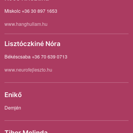
Miskolc +36 30 897 1653
www.hanghullam.hu
Lisztóczkiné Nóra
Békéscsaba +36 70 639 0713
www.neurofejleszto.hu
Enikő
Demjén
Tihor Melinda