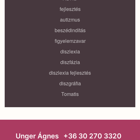
fejlesztés
autizmus
beszédindítás
figyelemzavar
diszlexia
diszfázia
diszlexia fejlesztés
diszgráfia
Tomatis
Unger Ágnes +36 30 270 3320