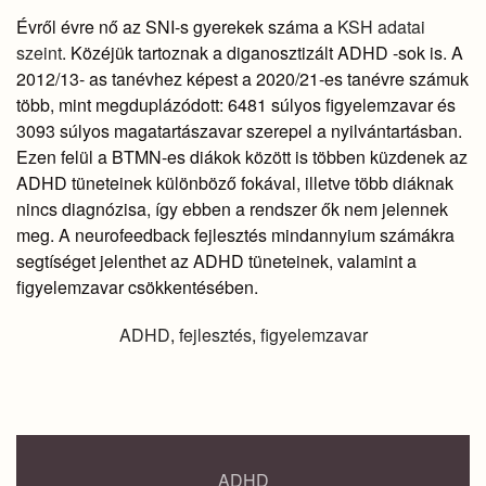
Évről évre nő az SNI-s gyerekek száma a
KSH adatai
szeint
. Közéjük tartoznak a diganosztizált ADHD -sok is. A
2012/13- as tanévhez képest a 2020/21-es tanévre számuk
több, mint megduplázódott: 6481 súlyos figyelemzavar és
3093 súlyos magatartászavar szerepel a nyilvántartásban.
Ezen felül a BTMN-es diákok között is többen küzdenek az
ADHD tüneteinek különböző fokával, illetve több diáknak
nincs diagnózisa, így ebben a rendszer ők nem jelennek
meg. A neurofeedback fejlesztés mindannyium számákra
segtíséget jelenthet az ADHD tüneteinek, valamint a
figyelemzavar csökkentésében.
ADHD
,
fejlesztés
,
figyelemzavar
ADHD