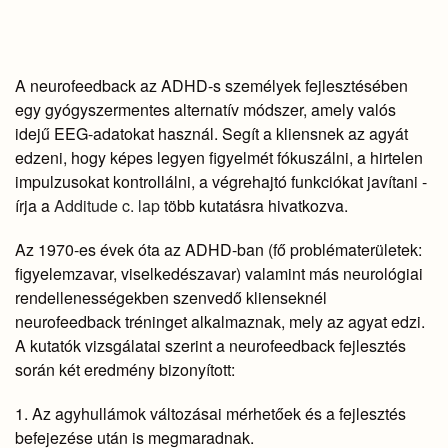
A neurofeedback az ADHD-s személyek fejlesztésében
egy gyógyszermentes alternatív módszer, amely valós
idejű EEG-adatokat használ. Segít a kliensnek az agyát
edzeni, hogy képes legyen figyelmét fókuszálni, a hirtelen
impulzusokat kontrollálni, a végrehajtó funkciókat javítani -
írja a
Additude c. lap
több kutatásra hivatkozva.
Az 1970-es évek óta az ADHD-ban (fő problématerületek:
figyelemzavar, viselkedészavar) valamint más neurológiai
rendellenességekben szenvedő klienseknél
neurofeedback tréninget alkalmaznak, mely az agyat edzi.
A kutatók vizsgálatai szerint a neurofeedback fejlesztés
során két eredmény bizonyított:
1. Az agyhullámok változásai mérhetőek és a fejlesztés
befejezése után is megmaradnak.