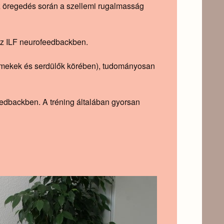
z öregedés során a szellemi rugalmasság
 az ILF neurofeedbackben.
mekek és serdülők körében), tudományosan
eedbackben. A tréning általában gyorsan