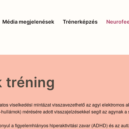
Média megjelenések
Trénerképzés
Neurofe
 tréning
os viselkedési mintázat visszavezethető az agyi elektromos ak
ullámok) mérésére adott visszajelzésekkel segít az agynak a 
yul a figyelemhiányos hiperaktivitási zavar (ADHD) és az aut