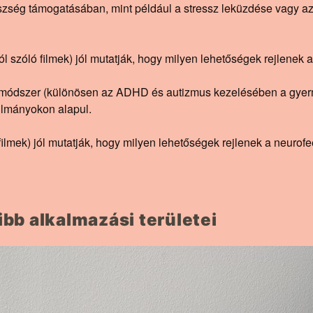
szség támogatásában, mint például a stressz leküzdése vagy a
ól szóló filmek) jól mutatják, hogy milyen lehetőségek rejlenek
 módszer (különösen az ADHD és autizmus kezelésében a gyer
nulmányokon alapul.
filmek) jól mutatják, hogy milyen lehetőségek rejlenek a neurof
bb alkalmazási területei