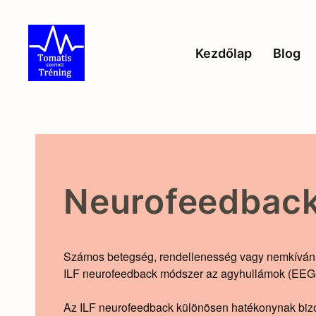
Skip to main content
Kezdőlap
Blog
Neurofeedback
Számos betegség, rendellenesség vagy nemkívánat
ILF neurofeedback módszer az agyhullámok (EEG-h
Az ILF neurofeedback különösen hatékonynak bizon