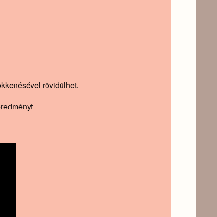
ökkenésével rövidülhet.
eredményt.