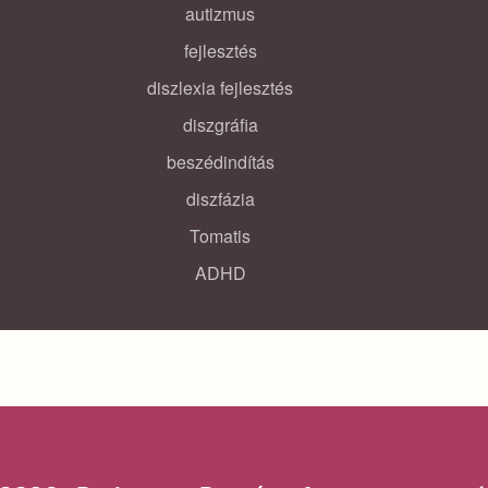
autizmus
fejlesztés
diszlexia fejlesztés
diszgráfia
beszédindítás
diszfázia
Tomatis
ADHD