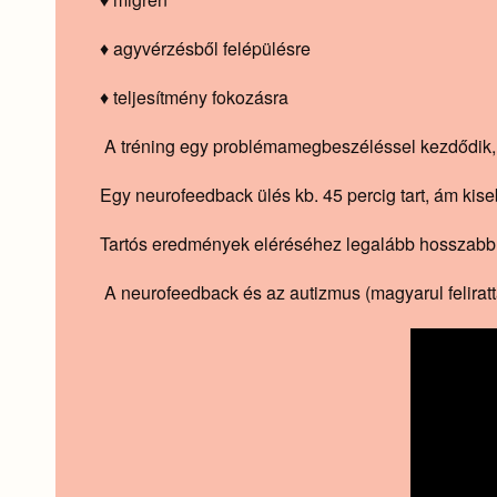
♦ agyvérzésből felépülésre
♦ teljesítmény fokozásra
A tréning egy problémamegbeszéléssel kezdődik,
Egy neurofeedback ülés kb. 45 percig tart, ám ki
Tartós eredmények eléréséhez legalább hosszabb 
A neurofeedback és az autizmus (magyarul feliratt