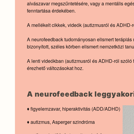
alvászavar megszűntetésére, vagy a mentális egé
fenntartása érdekében.
A mellékelt cikkek, videók (autizmusról és ADHD-r
A neurofeedback tudományosan elismert terápiás
bizonyított, széles körben elismert nemzetközi ta
A lenti videókban (autizmusról és ADHD-ról szóló 
érezhető változásokat hoz.
A neurofeedback leggyakori
♦ figyelemzavar, hiperaktivitás (ADD/ADHD)
♦ autizmus, Asperger szindróma