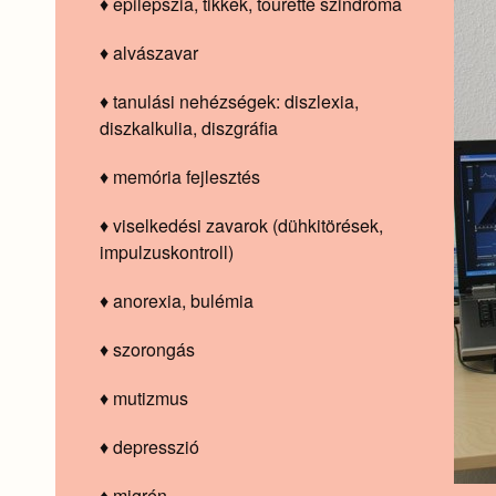
♦ epilepszia, tikkek, tourette szindróma
♦ alvászavar
♦ tanulási nehézségek: diszlexia,
diszkalkulia, diszgráfia
♦ memória fejlesztés
♦ viselkedési zavarok (dühkitörések,
impulzuskontroll)
♦ anorexia, bulémia
♦ szorongás
♦ mutizmus
♦ depresszió
♦ migrén