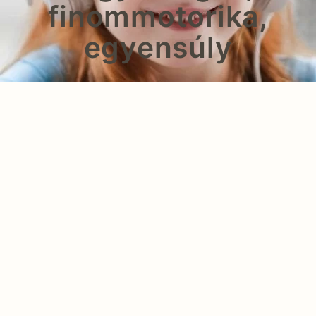
finommotorika,
egyensúly