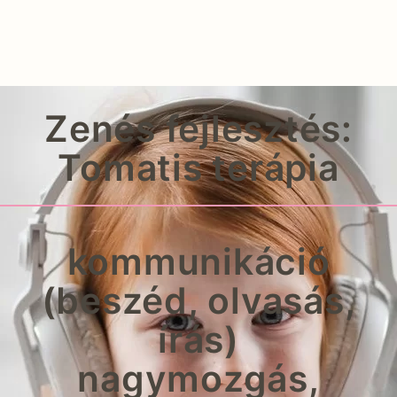
Zenés fejlesztés:
Tomatis terápia
kommunikáció
(beszéd, olvasás,
írás)
nagymozgás,