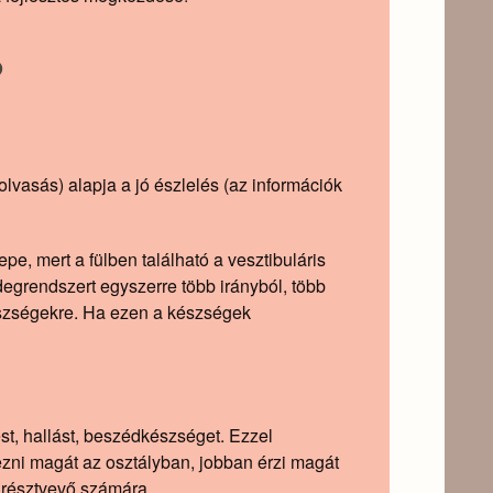
?
lvasás) alapja a jó észlelés (az információk
pe, mert a fülben található a vesztibuláris
idegrendszert egyszerre több irányból, több
készségekre. Ha ezen a készségek
lést, hallást, beszédkészséget. Ezzel
rezni magát az osztályban, jobban érzi magát
 résztvevő számára.