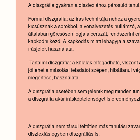
A diszgráfia gyakran a diszlexiához párosuló tanulás
Formai diszgráfia: az írás technikája nehéz a gyer
kicsúsznak a sorokból, a vonalvezetés hullámzó, a b
általában görcsösen fogja a ceruzát, rendszerint 
kapkodni kezd. A kapkodás miatt lehagyja a szavak
írásjelek használata.
Tartalmi diszgráfia: a külalak elfogadható, viszo
jóllehet a másolási feladatot szépen, hibátlanul
megértése, használata.
A diszgráfia esetében sem jelenik meg minden tünet
a diszgráfia akár írásképtelenséget is eredményez
A diszgráfia nem társul feltétlen más tanulási za
diszlexiás egyben diszgráfiás is.