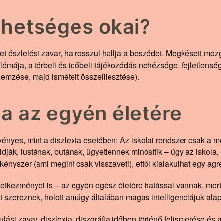
lehetséges okai?
het észlelési zavar, ha rosszul hallja a beszédet. Megkésett mozg
mája, a térbeli és időbeli tájékozódás nehézsége, fejletlenség
elemzése, majd ismételt összeillesztése).
sa az egyén életére
yes, mint a diszlexia esetében: Az iskolai rendszer csak a mérh
idják, lustának, butának, ügyetlennek minősítik – úgy az iskola,
ényszer (ami megint csak visszaveti), ettől kialakulhat egy agr
vetkezményei is – az egyén egész életére hatással vannak, mert
t szereznek, holott amúgy általában magas intelligenciájuk ala
ulási zavar, diszlexia, diszgráfia időben történő felismerése és