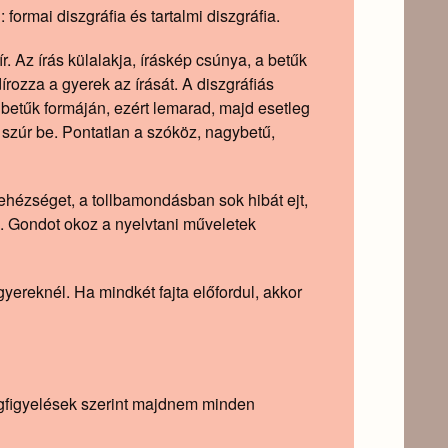
formai diszgráfia és tartalmi diszgráfia.
. Az írás külalakja, íráskép csúnya, a betűk
írozza a gyerek az írását. A diszgráfiás
betűk formáján, ezért lemarad, majd esetleg
szúr be. Pontatlan a szóköz, nagybetű,
ehézséget, a tollbamondásban sok hibát ejt,
. Gondot okoz a nyelvtani műveletek
yereknél. Ha mindkét fajta előfordul, akkor
Megfigyelések szerint majdnem minden