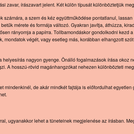
i zavar, írászavart jelent. Két külön típusát különböztetjük meg: 
ek számára, a szem és kéz együttműködése pontatlanul, lassan ír
etűk mérete és formája változó. Gyakran javítja, áthúzza, kirad
erősen rányomja a papírra. Tollbamondáskor gondolkodni kezd a 
, mondatok végét, vagy esetleg más, korábban elhangzott szót 
nt a helyesírás nagyon gyenge. Önálló fogalmazások írása okoz n
 végzi. A hosszú-rövid magánhangzókat nehezen különbözteti meg
 mindenkinél, de akár mindkét fajtája is előfordulhat egyetlen g
het.
varral, ugyanakkor lehet a tüneteinek megjelenése az írásban. 