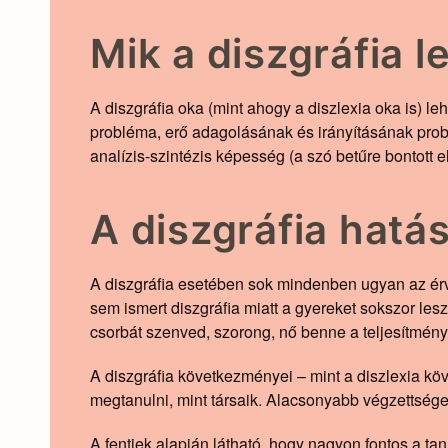
Mik a diszgráfia 
A diszgráfia oka (mint ahogy a diszlexia oka is) le
probléma, erő adagolásának és irányításának problé
analízis-szintézis képesség (a szó betűre bontott 
A diszgráfia hatá
A diszgráfia esetében sok mindenben ugyan az érvén
sem ismert diszgráfia miatt a gyereket sokszor lesz
csorbát szenved, szorong, nő benne a teljesítményk
A diszgráfia következményei – mint a diszlexia kö
megtanulni, mint társaik. Alacsonyabb végzettsége
A fentiek alapján látható, hogy nagyon fontos a tan