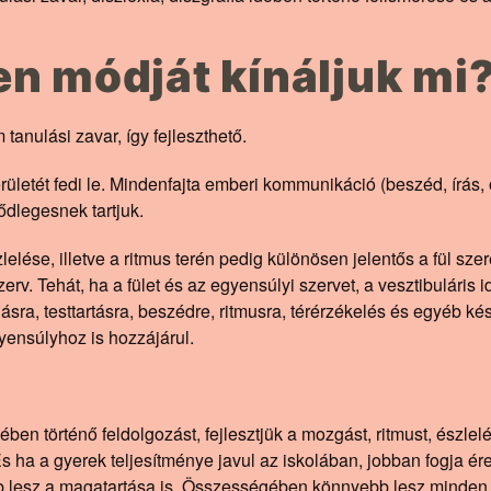
en módját kínáljuk mi
tanulási zavar, így fejleszthető.
ületét fedi le. Mindenfajta emberi kommunikáció (beszéd, írás, o
sődlegesnek tartjuk.
elése, illetve a ritmus terén pedig különösen jelentős a fül szere
rv. Tehát, ha a fület és az egyensúlyi szervet, a vesztibuláris 
gásra, testtartásra, beszédre, ritmusra, térérzékelés és egyéb 
ensúlyhoz is hozzájárul.
ekében történő feldolgozást, fejlesztjük a mozgást, ritmust, észle
És ha a gyerek teljesítménye javul az iskolában, jobban fogja é
bb lesz a magatartása is. Összességében könnyebb lesz minden