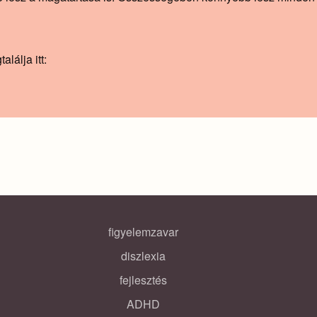
lálja itt:
figyelemzavar
diszlexia
fejlesztés
ADHD