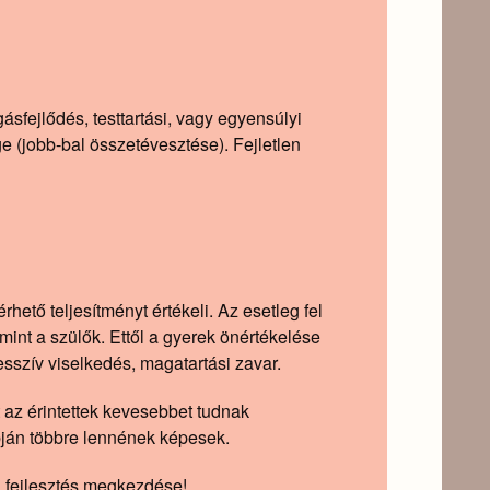
ásfejlődés, testtartási, vagy egyensúlyi
e (jobb-bal összetévesztése). Fejletlen
ető teljesítményt értékeli. Az esetleg fel
 mint a szülők. Ettől a gyerek önértékelése
esszív viselkedés, magatartási zavar.
 az érintettek kevesebbet tudnak
pján többre lennének képesek.
 a fejlesztés megkezdése!