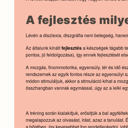
A fejlesztés mily
Lévén a diszlexia, diszgráfia nem betegség, hanem 
Az általunk kínált
fejlesztés
a készségek tágabb ter
pontos, jó feldolgozása), így ennek fejlesztését el
A mozgás, finommotorika, egyensúly, tér és idő észl
rendszernek az egyik fontos része az egyensúlyi sze
módon stimuláljuk, akkor a stimuláció kihat a moz
összhangban vannak egymással, úgy az a lelki egy
A tréning során kialakítjuk, erősítjük a bal agyfélt
megalapozzuk az olvasást, írást, azaz a tanulást. 
a bőrében, így kevesebbet fog rendetlenkedni, jo