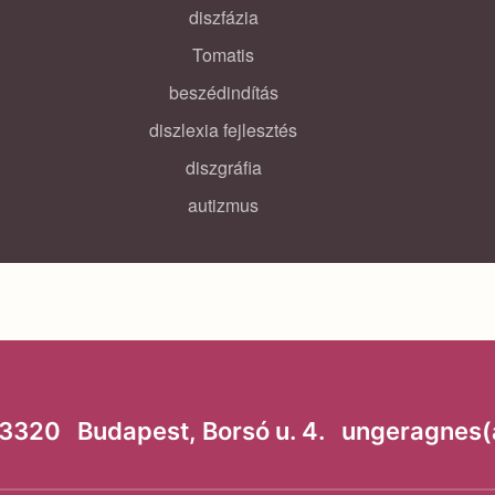
diszfázia
Tomatis
beszédindítás
diszlexia fejlesztés
diszgráfia
autizmus
320 Budapest, Borsó u. 4. ungeragnes(a)