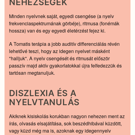
NEHÉZSÉGEK
Minden nyelvnek saját, egyedi csengése (a nyelv
frekvenciaspektrumának görbéje), ritmusa (fonémák
hossza) van és egy egyedi életérzést fejez ki.
A Tomatis terápia a jobb auditív differenciálás révén
lehetővé teszi, hogy az idegen nyelvet másként
"halljuk". A nyelv csengését és ritmusát először
passzív majd aktív gyakorlatokkal újra felfedezzük és
tartósan megtanuljuk.
DISZLEXIA ÉS A
NYELVTANULÁS
Akiknek kisiskolás korukban nagyon nehezen ment az
írás, olvasás elsajátítása, sok beszédhibával küzdött,
vagy küzd még ma is, azoknak egy idegennyelv