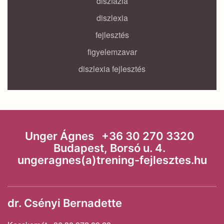
diszfázia
diszlexia
fejlesztés
figyelemzavar
diszlexia fejlesztés
Unger Ágnes +36 30 270 3320
Budapest, Borsó u. 4.
ungeragnes(a)trening-fejlesztes.hu
dr. Csényi Bernadette