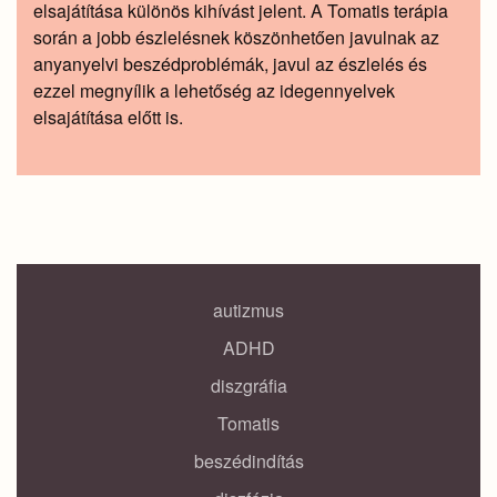
elsajátítása különös kihívást jelent. A Tomatis terápia
során a jobb észlelésnek köszönhetően javulnak az
anyanyelvi beszédproblémák, javul az észlelés és
ezzel megnyílik a lehetőség az idegennyelvek
elsajátítása előtt is.
autizmus
ADHD
diszgráfia
Tomatis
beszédindítás