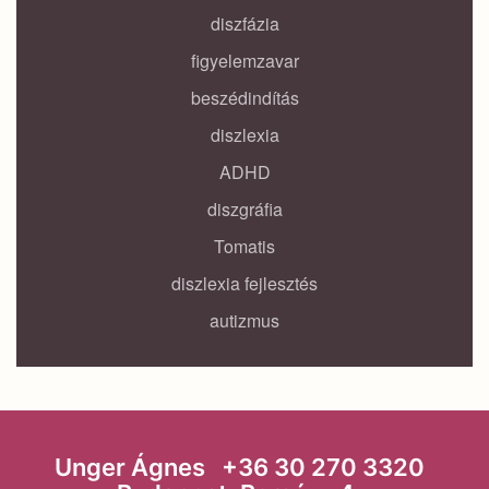
diszfázia
figyelemzavar
beszédindítás
diszlexia
ADHD
diszgráfia
Tomatis
diszlexia fejlesztés
autizmus
Unger Ágnes +36 30 270 3320