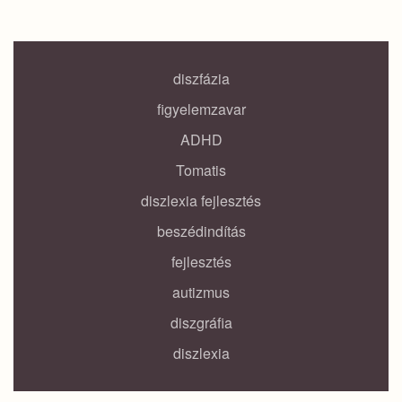
diszfázia
figyelemzavar
ADHD
Tomatis
diszlexia fejlesztés
beszédindítás
fejlesztés
autizmus
diszgráfia
diszlexia