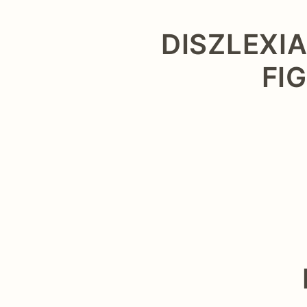
DISZLEXI
FI