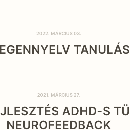
2022. MÁRCIUS 03.
DEGENNYELV TANULÁ
2021. MÁRCIUS 27.
EJLESZTÉS ADHD-S T
NEUROFEEDBACK