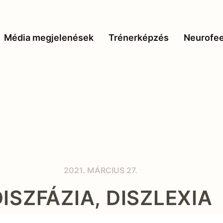
Média megjelenések
Trénerképzés
Neurofe
2021. MÁRCIUS 27.
ISZFÁZIA, DISZLEXIA