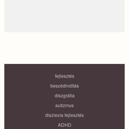
fejlesztés
beszédindítás
diszgráfia
autizmus
diszlexia fejlesztés
ADHD