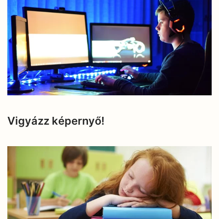
Vigyázz képernyő!